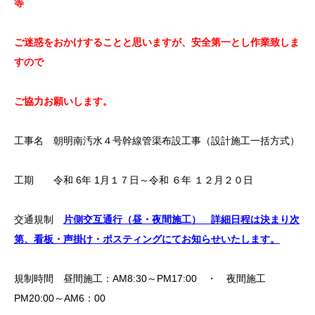
等
ご迷惑をおかけすることと思いますが、安全第一とし作業致しま
すので
ご協力お願いします。
工事名 朝明南汚水４号幹線管渠布設工事（設計施工一括方式）
工期 令和 6年 1月１７日～令和 ６年 １２月２０日
交通規制
片側交互通行（昼・夜間施工） 詳細日程は決まり次
第、看板・声掛け・ポスティングにてお知らせいたします。
規制時間 昼間施工：AM8:30～PM17:00 ・ 夜間施工
PM20:00～AM6：00